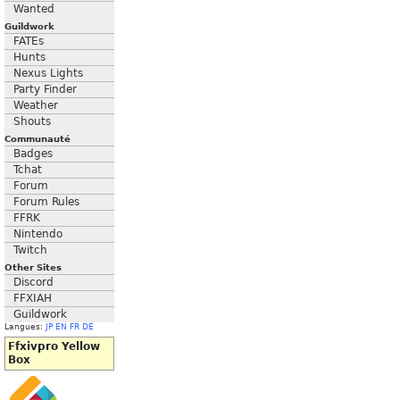
Wanted
Guildwork
FATEs
Hunts
Nexus Lights
Party Finder
Weather
Shouts
Communauté
Badges
Tchat
Forum
Forum Rules
FFRK
Nintendo
Twitch
Other Sites
Discord
FFXIAH
Guildwork
Langues:
JP
EN
FR
DE
Ffxivpro Yellow
Box