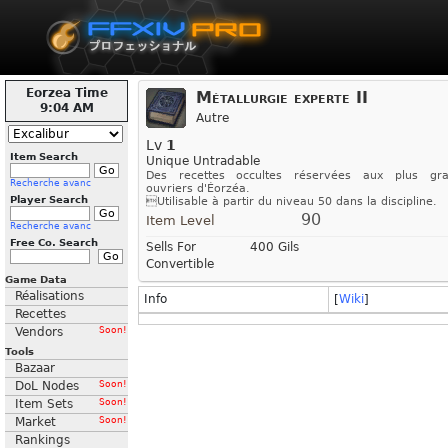
Eorzea Time
Métallurgie experte II
9:04 AM
Autre
Lv
1
Item Search
Unique Untradable
Des recettes occultes réservées aux plus gr
Recherche avanc
ouvriers d'Éorzéa.
Player Search
Utilisable à partir du niveau 50 dans la discipline.
90
Item Level
Recherche avanc
Free Co. Search
Sells For
400 Gils
Convertible
Game Data
Réalisations
Info
[
Wiki
]
Recettes
Vendors
Soon!
Tools
Bazaar
DoL Nodes
Soon!
Item Sets
Soon!
Market
Soon!
Rankings