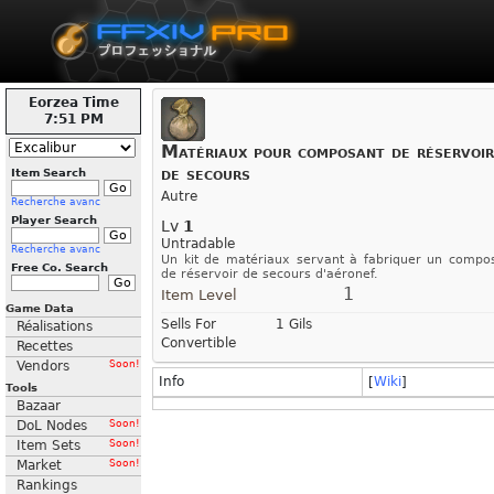
Eorzea Time
7:51 PM
Matériaux pour composant de réservoir
de secours
Item Search
Autre
Recherche avanc
Player Search
Lv
1
Untradable
Recherche avanc
Un kit de matériaux servant à fabriquer un compo
Free Co. Search
de réservoir de secours d'aéronef.
1
Item Level
Game Data
Sells For
1 Gils
Réalisations
Convertible
Recettes
Vendors
Soon!
Info
[
Wiki
]
Tools
Bazaar
DoL Nodes
Soon!
Item Sets
Soon!
Market
Soon!
Rankings