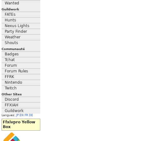
Wanted
Guildwork
FATEs
Hunts
Nexus Lights
Party Finder
Weather
Shouts
Communauté
Badges
Tchat
Forum
Forum Rules
FFRK
Nintendo
Twitch
Other Sites
Discord
FFXIAH
Guildwork
Langues:
JP
EN
FR
DE
Ffxivpro Yellow
Box