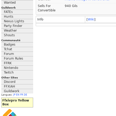
Wanted
Sells For
940 Gils
Guildwork
Convertible
FATEs
Hunts
Info
[
Wiki
]
Nexus Lights
Party Finder
Weather
Shouts
Communauté
Badges
Tchat
Forum
Forum Rules
FFRK
Nintendo
Twitch
Other Sites
Discord
FFXIAH
Guildwork
Langues:
JP
EN
FR
DE
Ffxivpro Yellow
Box