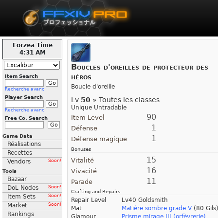
Eorzea Time
4:31 AM
Boucles d'oreilles de protecteur des
héros
Item Search
Boucle d'oreille
Recherche avanc
Player Search
Lv
50
» Toutes les classes
Unique Untradable
Recherche avanc
90
Item Level
Free Co. Search
1
Défense
Game Data
1
Défense magique
Réalisations
Bonuses
Recettes
15
Vitalité
Vendors
Soon!
16
Vivacité
Tools
Bazaar
11
Parade
DoL Nodes
Soon!
Crafting and Repairs
Item Sets
Soon!
Repair Level
Lv40 Goldsmith
Market
Soon!
Mat
Matière sombre grade V
(80 Gils
Rankings
Glamour
Prisme mirage III (orfèvrerie)