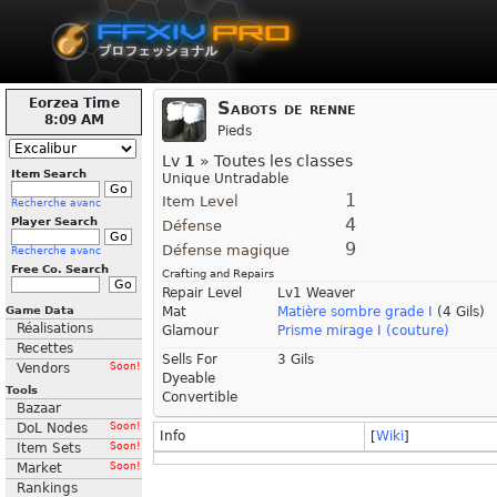
Eorzea Time
Sabots de renne
8:09 AM
Pieds
Lv
1
» Toutes les classes
Item Search
Unique Untradable
1
Item Level
Recherche avanc
4
Player Search
Défense
9
Défense magique
Recherche avanc
Free Co. Search
Crafting and Repairs
Repair Level
Lv1 Weaver
Game Data
Mat
Matière sombre grade I
(4 Gils)
Réalisations
Glamour
Prisme mirage I (couture)
Recettes
Sells For
3 Gils
Vendors
Soon!
Dyeable
Tools
Convertible
Bazaar
DoL Nodes
Soon!
Info
[
Wiki
]
Item Sets
Soon!
Market
Soon!
Rankings