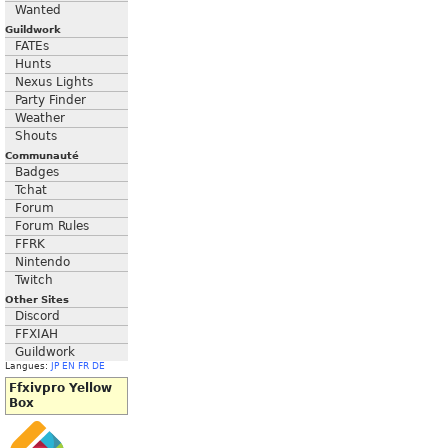
Wanted
Guildwork
FATEs
Hunts
Nexus Lights
Party Finder
Weather
Shouts
Communauté
Badges
Tchat
Forum
Forum Rules
FFRK
Nintendo
Twitch
Other Sites
Discord
FFXIAH
Guildwork
Langues:
JP
EN
FR
DE
Ffxivpro Yellow
Box